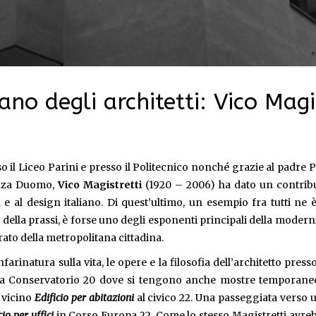
ano degli architetti: Vico Magi
so il Liceo Parini e presso il Politecnico nonché grazie al padre P
iazza Duomo,
Vico Magistretti
(1920 – 2006) ha dato un contrib
à e al design italiano. Di quest’ultimo, un esempio fra tutti ne è
della prassi, è forse uno degli esponenti principali della moderni
ato della metropolitana cittadina.
farinatura sulla vita, le opere e la filosofia dell’architetto presso
ia Conservatorio 20 dove si tengono anche mostre temporane
l vicino
Edificio per abitazioni
al civico 22. Una passeggiata verso 
cio per uffici
in Corso Europa 22. Come lo stesso Magistretti avre