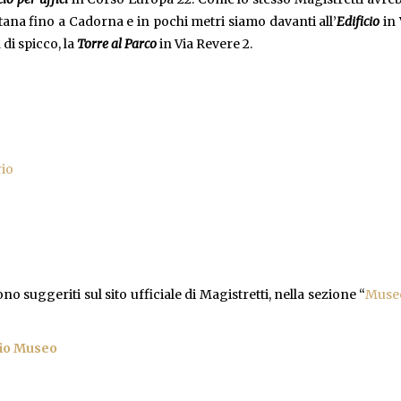
tana fino a Cadorna e in pochi metri siamo davanti all’
Edificio
in 
di spicco, la
Torre al Parco
in Via Revere 2.
rio
sono suggeriti sul sito ufficiale di Magistretti, nella sezione “
Muse
io Museo