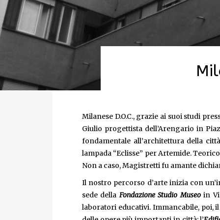
Mil
Milanese D.O.C., grazie ai suoi studi pres
Giulio progettista dell’Arengario in P
fondamentale all’architettura della citt
lampada “Eclisse” per Artemide. Teorico 
Non a caso, Magistretti fu amante dichiar
Il nostro percorso d’arte inizia con un’in
sede della
Fondazione Studio Museo
in V
laboratori educativi. Immancabile, poi, i
delle opere più importanti in città: l’
Edifi