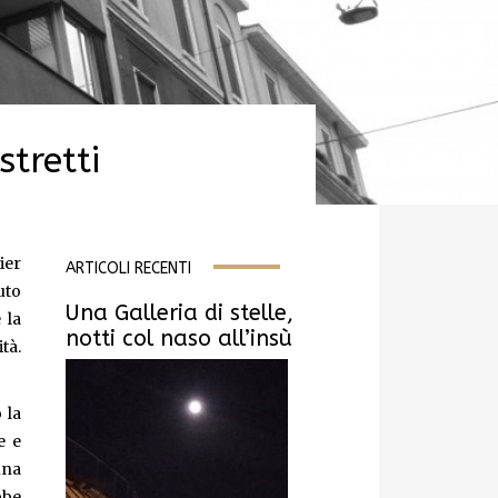
stretti
ier
ARTICOLI RECENTI
uto
Una Galleria di stelle,
 la
notti col naso all’insù
tà.
 la
e e
una
bbe